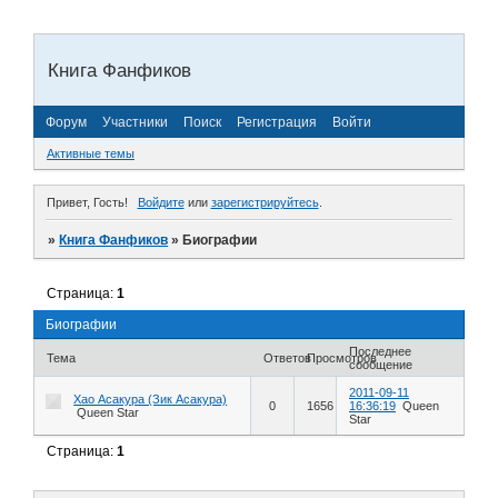
Книга Фанфиков
Форум
Участники
Поиск
Регистрация
Войти
Активные темы
Привет, Гость!
Войдите
или
зарегистрируйтесь
.
»
Книга Фанфиков
»
Биографии
Страница:
1
Биографии
Последнее
Тема
Ответов
Просмотров
сообщение
2011-09-11
Хао Асакура (Зик Асакура)
0
1656
16:36:19
Queen
Queen Star
Star
Страница:
1