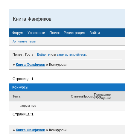
Книга Фанфиков
Форум
Участники
Поиск
Регистрация
Войти
Активные темы
Привет, Гость!
Войдите
или
зарегистрируйтесь
.
»
Книга Фанфиков
»
Конкурсы
Страница:
1
Конкурсы
Последнее
Тема
Ответов
Просмотров
сообщение
Форум пуст.
Страница:
1
»
Книга Фанфиков
»
Конкурсы