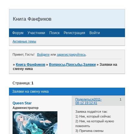
Книга Фанфиков
Форум
Участники
Поиск
Регистрация
Войти
Активные темы
Привет, Гость!
Войдите
или
зарегистрируйтесь
.
»
Книга Фанфиков
»
Вопросы,Просьбы,Заявки
»
Заявки на
смену ника
Страница:
1
Заявки на смену ника
Поделиться
2011-
1
Queen Star
08-12 19:12:41
Администратор
Заявка подаётся так:
1) Ник, который сейчас
2) Ник, на который нужно
поменять
3) Причина смены