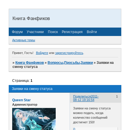
Книга Фанфиков
Форум
Участники
Поиск
Регистрация
Войти
Активные темы
Привет, Гость!
Войдите
или
зарегистрируйтесь
.
»
Книга Фанфиков
»
Вопросы,Просьбы,Заявки
»
Заявки на
смену статуса
Страница:
1
Заявки на смену статуса
Поделиться
2011-
1
Queen Star
08-12 19:16:54
Администратор
Заявки на смену статуса
можно подать, когда
количество сообщений
достигнет 150!
0