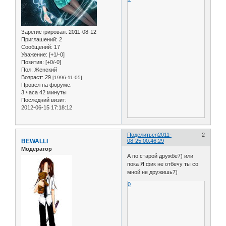
Зарегистрирован
: 2011-08-12
Приглашений:
2
Сообщений:
17
Уважение:
[+1/-0]
Позитив:
[+0/-0]
Пол:
Женский
Возраст:
29
[1996-11-05]
Провел на форуме:
3 часа 42 минуты
Последний визит:
2012-06-15 17:18:12
Поделиться
2011-
2
BEWALLI
08-25 00:46:29
Модератор
А по старой дружбе7) или
пока Я фик не отбечу ты со
мной не дружишь7)
0