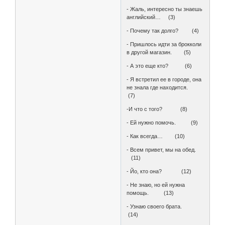
- Жаль, интересно ты знаешь
английский… (3)
- Почему так долго? (4)
- Пришлось идти за брокколи
в другой магазин. (5)
- А это еще кто? (6)
- Я встретил ее в городе, она
не знала где находится.
(7)
-И что с того? (8)
- Ей нужно помочь. (9)
- Как всегда… (10)
- Всем привет, мы на обед.
(11)
- Йо, кто она? (12)
- Не знаю, но ей нужна
помощь. (13)
- Узнаю своего брата.
(14)