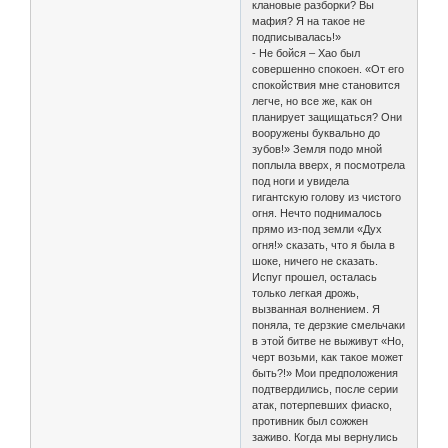
клановые разборки? Вы
мафия? Я на такое не
подписывалась!»
- Не бойся – Хао был
совершенно спокоен. «От его
спокойствия мне становится
легче, но все же, как он
планирует защищаться? Они
вооружены буквально до
зубов!» Земля подо мной
поплыла вверх, я посмотрела
под ноги и увидела
гигантскую голову из чистого
огня. Нечто поднималось
прямо из-под земли «Дух
огня!» сказать, что я была в
шоке, ничего не сказать.
Испуг прошел, осталась
только легкая дрожь,
вызванная волнением. Я
поняла, те дерзкие смельчаки
в этой битве не выживут «Но,
черт возьми, как такое может
быть?!» Мои предположения
подтвердились, после серии
атак, потерпевших фиаско,
противник был сожжен
заживо. Когда мы вернулись