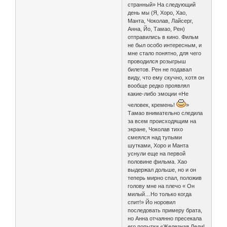
странный» На следующий
день мы (Я, Хоро, Хао,
Манта, Чоколав, Лайсерг,
Анна, Йо, Тамао, Рен)
отправились в кино. Фильм
не был особо интересным, и
мне стало понятно, для чего
проводился розыгрыш
билетов. Рен не подавал
виду, что ему скучно, хотя он
вообще редко проявлял
какие-либо эмоции «Не
человек, кремень!
»
Тамао внимательно следила
за всем происходящим на
экране, Чоколав тихо
смеялся над тупыми
шутками, Хоро и Манта
уснули еще на первой
половине фильма. Хао
выдержал дольше, но и он
теперь мирно спал, положив
голову мне на плечо « Он
милый…Но только когда
спит!» Йо норовил
последовать примеру брата,
но Анна отчаянно пресекала
его попытки «Железная Леди!