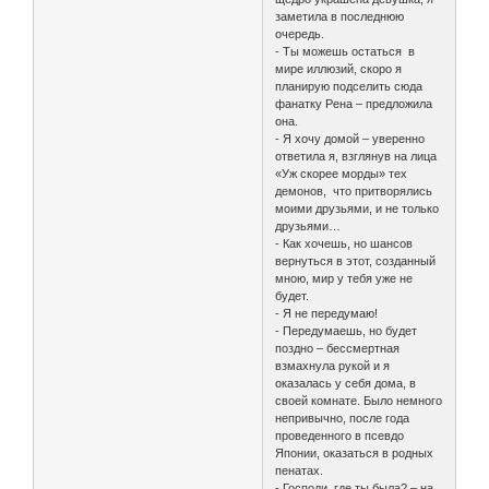
заметила в последнюю
очередь.
- Ты можешь остаться в
мире иллюзий, скоро я
планирую подселить сюда
фанатку Рена – предложила
она.
- Я хочу домой – уверенно
ответила я, взглянув на лица
«Уж скорее морды» тех
демонов, что притворялись
моими друзьями, и не только
друзьями…
- Как хочешь, но шансов
вернуться в этот, созданный
мною, мир у тебя уже не
будет.
- Я не передумаю!
- Передумаешь, но будет
поздно – бессмертная
взмахнула рукой и я
оказалась у себя дома, в
своей комнате. Было немного
непривычно, после года
проведенного в псевдо
Японии, оказаться в родных
пенатах.
- Господи, где ты была? – на