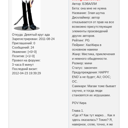
Автор: БЭВАЛЛИ
Бета: она мне не нужна
Название: Злая шутка
Дисклаймер: автор
отказывается от прав на все
возможно присутствующие
элементы произведений
Откуда:
Девятый круг ада
других авторов.
Зарегистрирован
: 2011-08-24
Рейтинг: РG
Приглашений:
0
Пейринг: Хао\Кира в
Сообщений:
24
основном намеки
Уважение:
[+0/-0]
Жанр: Мистика, приключения
Позитив:
[+1/-0]
и немного обыденности.
Провел на форуме:
Размер: мини
3 часа 8 минут
Статус: закончен
Последний визит:
Предупреждения: HAPPY
2012-04-23 19:39:29
END`a не будет; AU; ООС;
ОС.
Саммари: Магам тоже бывает
скучно, и тогда люди
становятся их игрушками.
POV Кира
Глава 1.
«Где я? Как тут жарко… Как я
здесь оказалась? Токио? Я,
наверное, сплю, точно, я же