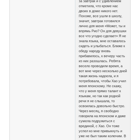
за завтрак и с удивлением
отметила, что кроме нас
двоих в доме никого нет.
Похоже, все ушли в школу,
значит, завтрак готовился
лично для меня «Может, ты и
впрямь Рио? Он для девушки
все что угодно сделает» Я не
знала языка, мне оставалось
сидеть и улыбаться. Ближе к
обеду народу вновь
прибавилось, к вечеру часть
из них разошлась. Ребята
весело проводили время, а
вот мне через несколько дней
такая жизнь надоела, и я
потребовала, чтобы Хао учил
меня японскому. Не скажу,
что у меня прямо талант к
языкам, но так как родной
речи я не слышала, то
освоилась довольно быстро.
Через месяц, я свободно
говорила на японском и даже
сумела подружиться с
врединой, с Хао. Он тоже
успел ко мне привыкнуть и
уже не был таким колючим. В