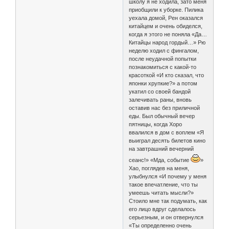
школу я не ходила, зато меня
приобщили к уборке. Пилика
уехала домой, Рен оказался
китайцем и очень обиделся,
когда я этого не поняла «Да…
Китайцы народ гордый…» Рю
неделю ходил с фингалом,
после неудачной попытки
познакомиться с какой-то
красоткой «И кто сказал, что
японки хрупкие?» а потом
укатил со своей бандой
залечивать раны, вновь
оставив нас без приличной
еды. Был обычный вечер
пятницы, когда Хоро
ввалился в дом с воплем «Я
выиграл десять билетов кино
на завтрашний вечерний
сеанс!» «Мда, событие
»
Хао, поглядев на меня,
улыбнулся «И почему у меня
такое впечатление, что ты
умеешь читать мысли?»
Стоило мне так подумать, как
его лицо вдруг сделалось
серьезным, и он отвернулся
«Ты определенно очень