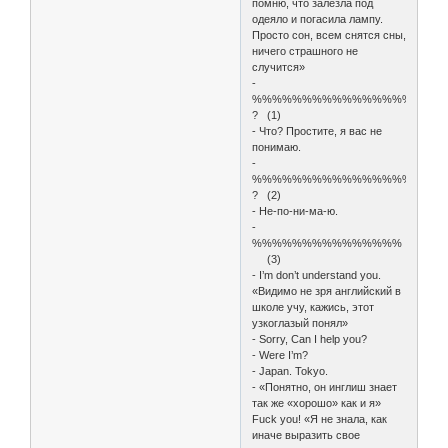
помню, что залезла под
одеяло и погасила лампу.
Просто сон, всем снятся сны,
ничего страшного не
случится»
-
%%%%%%%%%%%%%%%%
? (1)
- Что? Простите, я вас не
понимаю.
-
%%%%%%%%%%%%%%%%
? (2)
- Не-по-ни-ма-ю.
-
%%%%%%%%%%%%%%%
(3)
- I’m don’t understand you.
«Видимо не зря английский в
школе учу, кажись, этот
узкоглазый понял»
- Sorry, Can I help you?
- Were I’m?
- Japan. Tokyo.
- «Понятно, он инглиш знает
так же «хорошо» как и я»
Fuck you! «Я не знала, как
иначе выразить свое