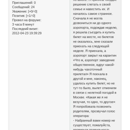
Приглашений:
0
решение слетать к своей
Сообщений:
24
семье и навестить их. И
Уважение:
[+0/-0]
началось самое странное.
Позитив:
[+1/-0]
Сначала я не могла
Провел на форуме:
дозвониться ни до одного
3 часа 8 минут
аэропорта, подождав неделю,
Последний визит:
я решила съездить и купить
2012-04-23 19:39:29
билет на месте, но билетов
не оказалось, мне сказали
приехать на следующей
неделе. Я приехала, а
аэропорт закрыт на карантин
«Что ж, аэропорт заведение
общественное, вдруг какой-
нибудь чахоточный
прилетал» Я поехала в
другой и мне, наконец,
удалось купить билет, но не
тут-то было, вылет отменили
в связи с нелетной погодой в
Москве. «Какая же я не
везучая, то одно, то другое»
Я попробовала позвонить
родителям, прозвучал голос
оператора:
- Набранный вами номер не
существует, пожалуйста,
проверьте правильность