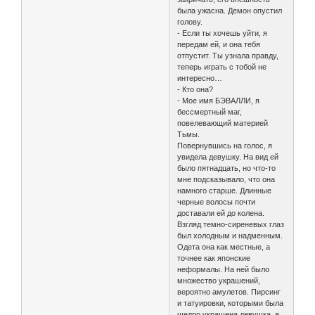
была ужасна. Демон опустил
голову.
- Если ты хочешь уйти, я
передам ей, и она тебя
отпустит. Ты узнала правду,
теперь играть с тобой не
интересно…
- Кто она?
- Мое имя БЭВАЛЛИ, я
бессмертный маг,
повелевающий материей
Тьмы.
Повернувшись на голос, я
увидела девушку. На вид ей
было пятнадцать, но что-то
мне подсказывало, что она
намного старше. Длинные
черные волосы почти
доставали ей до колена.
Взгляд темно-сиреневых глаз
был холодным и надменным.
Одета она как местные, а
точнее как японские
неформалы. На ней было
множество украшений,
вероятно амулетов. Пирсинг
и татуировки, которыми была
щедро украшена девушка, я