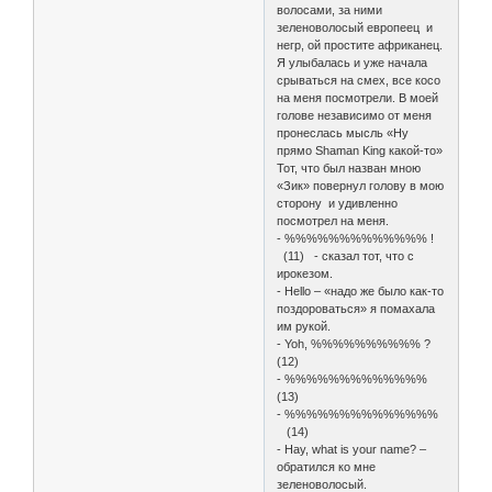
волосами, за ними
зеленоволосый европеец и
негр, ой простите африканец.
Я улыбалась и уже начала
срываться на смех, все косо
на меня посмотрели. В моей
голове независимо от меня
пронеслась мысль «Ну
прямо Shaman King какой-то»
Тот, что был назван мною
«Зик» повернул голову в мою
сторону и удивленно
посмотрел на меня.
- %%%%%%%%%%%%% !
(11) - сказал тот, что с
ирокезом.
- Hello – «надо же было как-то
поздороваться» я помахала
им рукой.
- Yoh, %%%%%%%%%% ?
(12)
- %%%%%%%%%%%%%
(13)
- %%%%%%%%%%%%%%
(14)
- Hay, what is your name? –
обратился ко мне
зеленоволосый.