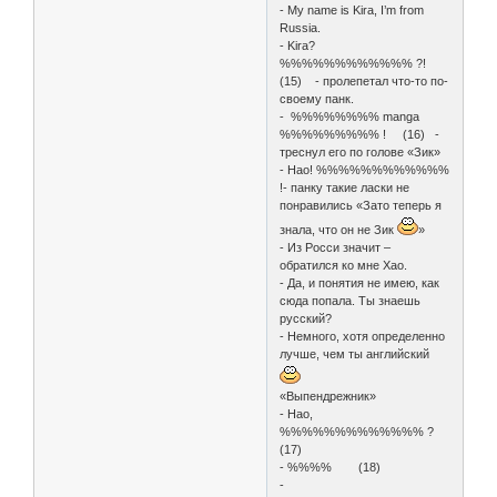
- My name is Kira, I’m from
Russia.
- Kira?
%%%%%%%%%%%% ?!
(15) - пролепетал что-то по-
своему панк.
- %%%%%%%% manga
%%%%%%%%% ! (16) -
треснул его по голове «Зик»
- Нао! %%%%%%%%%%%%
!- панку такие ласки не
понравились «Зато теперь я
знала, что он не Зик
»
- Из Росси значит –
обратился ко мне Хао.
- Да, и понятия не имею, как
сюда попала. Ты знаешь
русский?
- Немного, хотя определенно
лучше, чем ты английский
«Выпендрежник»
- Нао,
%%%%%%%%%%%%% ?
(17)
- %%%% (18)
-