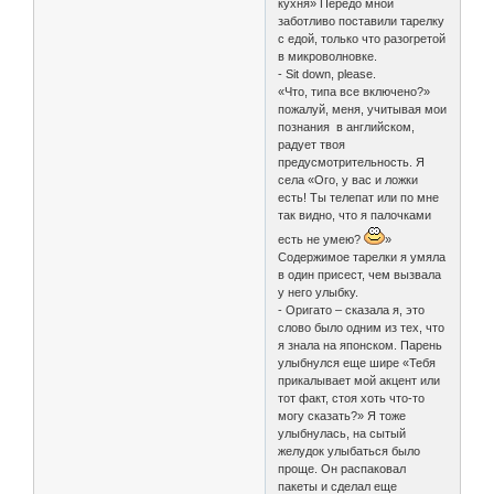
кухня» Передо мной
заботливо поставили тарелку
с едой, только что разогретой
в микроволновке.
- Sit down, please.
«Что, типа все включено?»
пожалуй, меня, учитывая мои
познания в английском,
радует твоя
предусмотрительность. Я
села «Ого, у вас и ложки
есть! Ты телепат или по мне
так видно, что я палочками
есть не умею?
»
Содержимое тарелки я умяла
в один присест, чем вызвала
у него улыбку.
- Оригато – сказала я, это
слово было одним из тех, что
я знала на японском. Парень
улыбнулся еще шире «Тебя
прикалывает мой акцент или
тот факт, стоя хоть что-то
могу сказать?» Я тоже
улыбнулась, на сытый
желудок улыбаться было
проще. Он распаковал
пакеты и сделал еще