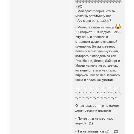
%%%%%%%%%%%%%%%%%%
(20)
- Мой брат говорит, что ты
можешь остаться у нас.
- А у меня есть выбор?
- Можешь спать на улице
- Юморист…- я надула щеки.
Эту ночь я провела в
странном доме, в странной
компании. Ближе к вечеру
появился высокий мужчина,
которого я определила как
Рио. Ленни, Джоко, Лайсерг и
Морти на ночь не остались,
но тише от этого не стало,
впрочем, после испытанного
шока я спала как убитая.
~ . ~. ~. ~. ~ .~. ~. ~. ~. ~. ~. ~.
~. ~. ~. ~. ~. ~. ~. ~. ~. ~. ~. ~. ~.
~. ~. ~. ~. ~. ~. ~. ~. ~. ~. ~. ~.
От автора: вот что на самом
деле говорили шаманы
- Привет, ты не местная,
верно? (1)
- Ты не знаешь язык? (2)