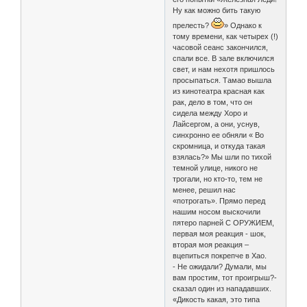
Ну как можно бить такую
прелесть?
» Однако к
тому времени, как четырех (!)
часовой сеанс закончился,
спали все. В зале включился
свет, и нам нехотя пришлось
просыпаться. Тамао вышла
из кинотеатра красная как
рак, дело в том, что он
сидела между Хоро и
Лайсергом, а они, уснув,
синхронно ее обняли « Во
скромница, и откуда такая
взялась?» Мы шли по тихой
темной улице, никого не
трогали, но кто-то, тем не
менее, решил нас
«потрогать». Прямо перед
нашим носом выскочили
пятеро парней С ОРУЖИЕМ,
первая моя реакция - шок,
вторая моя реакция –
вцепиться покрепче в Хао.
- Не ожидали? Думали, мы
вам простим, тот проигрыш?-
сказал один из нападавших.
«Дикость какая, это типа