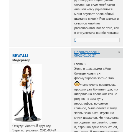
слюни при виде моей силы
«нашел чему удивляться,
меня обучает величайший
шаман в мире!» Рен злился и
сутки со мной не
разговаривал, после того, как
я его уложила на обе лопатки.
0
Поделиться
2011-
3
BEWALLI
08-25 01:06:27
Модератор
Глава 3.
Жить с шаманами «Мне
больше нравится
формулировка жить с Хао
» мне очень нравилось,
прошло уже больше года, и я
шпарила на японском как на
родном, знала кучу
иероглифов, но самое
главное, была близка к тому,
чтобы закончить изучение
книги шаманов. Но я скучала
по родным, по своей стране,
Откуда:
Девятый круг ада
и, страшно даже признаться,
Зарегистрирован
: 2011-08-24
по школе. Я приняла твердое