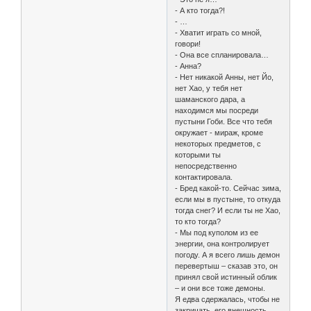
- А кто тогда?!
- …
- Хватит играть со мной,
говори!
- Она все спланировала…
- Анна?
- Нет никакой Анны, нет Йо,
нет Хао, у тебя нет
шаманского дара, а
находимся мы посреди
пустыни Гоби. Все что тебя
окружает - мираж, кроме
некоторых предметов, с
которыми ты
непосредственно
контактировала.
- Бред какой-то. Сейчас зима,
если мы в пустыне, то откуда
тогда снег? И если ты не Хао,
то кто тогда?
- Мы под куполом из ее
энергии, она контролирует
погоду. А я всего лишь демон
перевертыш – сказав это, он
принял свой истинный облик
– и они все тоже демоны.
Я едва сдержалась, чтобы не
закричать, его внешность