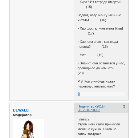
- Кира? Из тетради смерти?!
(15)
-Идиот, надо мангу меньше
читать! (16)
- Хао, достал уже меня бить!
(17)
- Хао, она знает, как сюда
попала? (18)
- Нет. (19)
- Значит, она останется у нас,
проводи ее до комнаты.
(20)
P.S. Кому-нибудь нужен
перевод с английского?
0
Поделиться
2011-
2
BEWALLI
08-25 01:04:02
Модератор
Глава 2.
Утром ноги сами принесли
меня на кухню, я шла на
запах завтрака.