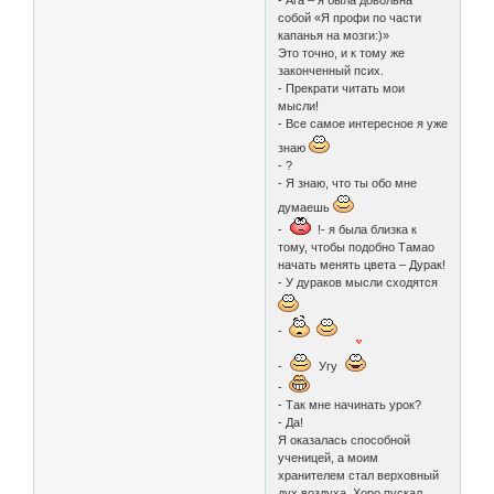
собой «Я профи по части
капанья на мозги:)»
Это точно, и к тому же
законченный псих.
- Прекрати читать мои
мысли!
- Все самое интересное я уже
знаю
- ?
- Я знаю, что ты обо мне
думаешь
-
!- я была близка к
тому, чтобы подобно Тамао
начать менять цвета – Дурак!
- У дураков мысли сходятся
-
-
Угу
-
- Так мне начинать урок?
- Да!
Я оказалась способной
ученицей, а моим
хранителем стал верховный
дух воздуха. Хоро пускал