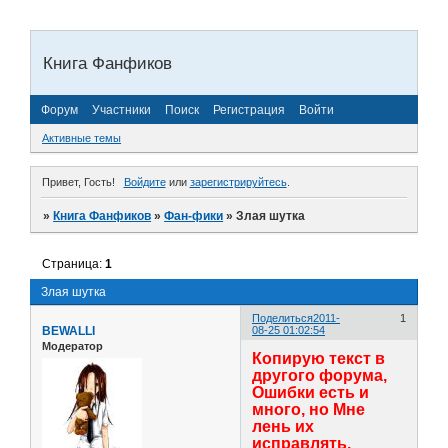
Книга Фанфиков
Форум
Участники
Поиск
Регистрация
Войти
Активные темы
Привет, Гость!
Войдите
или
зарегистрируйтесь
.
»
Книга Фанфиков
»
Фан-фики
»
Злая шутка
Страница:
1
Злая шутка
Поделиться
2011-
1
BEWALLI
08-25 01:02:54
Модератор
Копирую текст в
другого форума,
Ошибки есть и
много, но Мне
лень их
исправлять.