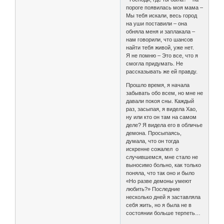
пороге появилась моя мама –
Мы тебя искали, весь город
на уши поставили – она
обняла меня и заплакала –
нам говорили, что шансов
найти тебя живой, уже нет.
Я не помню – Это все, что я
смогла придумать. Не
рассказывать же ей правду.
Прошло время, я начала
забывать обо всем, но мне не
давали покоя сны. Каждый
раз, засыпая, я видела Хао,
ну или кто он там на самом
деле? Я видела его в обличье
демона. Просыпаясь,
думала, что он тогда
искренне сожалел о
случившемся, мне стало не
выносимо больно, как только
поняла, что так оно и было
«Но разве демоны умеют
любить?» Последние
несколько дней я заставляла
себя жить, но я была не в
состоянии больше терпеть…