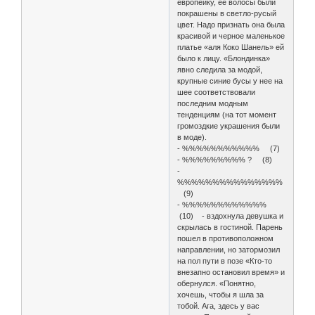
европейку, ее волосы были
покрашены в светло-русый
цвет. Надо признать она была
красивой и черное маленькое
платье «аля Коко Шанель» ей
было к лицу. «Блондинка»
явно следила за модой,
крупные синие бусы у нее на
шее соответствовали
последним модным
тенденциям (на тот момент
громоздкие украшения были
в моде).
- %%%%%%%%%%% (7)
- %%%%%%%%% ? (8)
-
%%%%%%%%%%%%%%%
(9)
- %%%%%%%%%%%%
(10) - вздохнула девушка и
скрылась в гостиной. Парень
пошел в противоположном
направлении, но затормозил
на пол пути в позе «Кто-то
внезапно остановил время» и
обернулся. «Понятно,
хочешь, чтобы я шла за
тобой. Ага, здесь у вас