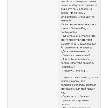
домой, все смотрели только
на меня «Ждете истерики? Я
знаю, кто вы и совсем не
боюсь! Но почему у
большинства из вас другие
имена?»
- У нас такие же имена, как и
в манге Shaman King –
сообщил Хао.
- «Иногда очень удобно, что
кто-то может читать твои
мысли» А есть такая манга?
Я только мультик видела.
- Да, к сожалению есть.
- Почему к сожалению?
- А тебе бы понравилось,
если бы про тебя сочиняли
небылицы?
- Пожалуй, не очень…
- Научите!- канючила я, делая
кавайную рожу, всю
последнюю неделю. Первым
кто сдался, был мой «друг»
Хао.
- Ладно, но это больно,
страшно и смертельно
опасно.
- Ага – я была довольна