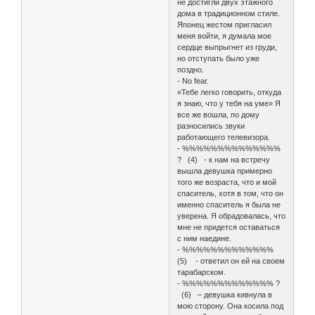
не достигли двух этажного
дома в традиционном стиле.
Японец жестом пригласил
меня войти, я думала мое
сердце выпрыгнет из груди,
но отступать было уже
поздно.
- No fear.
«Тебе легко говорить, откуда
я знаю, что у тебя на уме» Я
все же вошла, по дому
разносились звуки
работающего телевизора.
- %%%%%%%%%%%%%%
? (4) - к нам на встречу
вышла девушка примерно
того же возраста, что и мой
спаситель, хотя в том, что он
именно спаситель я была не
уверена. Я обрадовалась, что
мне не придется оставаться
с ним наедине.
- %%%%%%%%%%%%%
(5) - ответил он ей на своем
тарабарском.
- %%%%%%%%%%%%% ?
(6) – девушка кивнула в
мою сторону. Она косила под