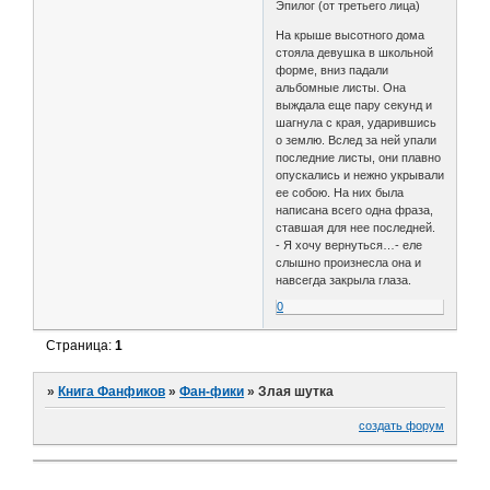
Эпилог (от третьего лица)
На крыше высотного дома
стояла девушка в школьной
форме, вниз падали
альбомные листы. Она
выждала еще пару секунд и
шагнула с края, ударившись
о землю. Вслед за ней упали
последние листы, они плавно
опускались и нежно укрывали
ее собою. На них была
написана всего одна фраза,
ставшая для нее последней.
- Я хочу вернуться…- еле
слышно произнесла она и
навсегда закрыла глаза.
0
Страница:
1
»
Книга Фанфиков
»
Фан-фики
»
Злая шутка
создать форум