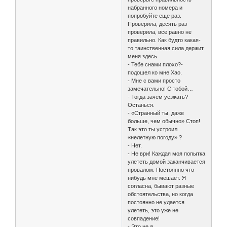
набранного номера и
попробуйте еще раз.
Проверила, десять раз
проверила, все равно не
правильно. Как будто какая-
то таинственная сила держит
меня здесь.
- Тебе снами плохо?-
подошел ко мне Хао.
- Мне с вами просто
замечательно! С тобой…
- Тогда зачем уезжать?
Останься.
- «Странный ты, даже
больше, чем обычно» Стоп!
Так это ты устроил
«нелетную погоду» ?
- Нет.
- Не ври! Каждая моя попытка
улететь домой заканчивается
провалом. Постоянно что-
нибудь мне мешает. Я
согласна, бывают разные
обстоятельства, но когда
постоянно не удается
улететь, это уже не
совпадение!
- Это не я…