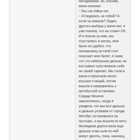
негодование, но, похоже,
меня поняли»
- You can follow me.
- «Следовать за тобой? А
если ты маньяк? Ладно,
другого выбора у меня нет, я
уже поняла, что не сплю» ОК.
И я пошла за ним, мы
спустились в метро, мне
было не удобно, что
незнакомец за свой счет
покупает мне билет, я знаю,
что это небольшие деньки, но
все равно чувствовала себя
не своей тарелке. Мы сели в
вагон и проехали около
восьми станций, потом
вышли и направились к
автобусной остановке.
Сердце бешено
заколотилось, когда я
увидела, что мы все дальше
и дальше уезжаем от города.
Автобус остановился на
пустыре, и мы вышли из него,
безлюдная дорога вела еще
дальше и мы шли по ней
минут десять, пока, наконец,