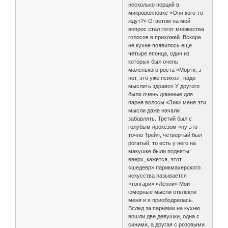
несколько порций в
микроволновке «Они кого-то
ждут?» Ответом на мой
вопрос стал гогот множества
голосов в прихожей. Вскоре
не кухне появилось еще
четыре японца, один из
которых был очень
маленького роста «Морти, э
нет, это уже психоз , надо
мыслить здраво» У другого
были очень длинные для
парня волосы «Зик» меня эти
мысли даже начали
забавлять. Третий был с
голубым ирокезом «ну это
точно Трей», четвертый был
рогатый, то есть у него на
макушке были подняты
вверх, кажется, этот
«шедевр» парикмахерского
искусства называется
«тонгари» «Ленни» Мои
юморные мысли отвлекли
меня и я приободрилась.
Вслед за парнями на кухню
вошли две девушки, одна с
синими, а другая с розовыми