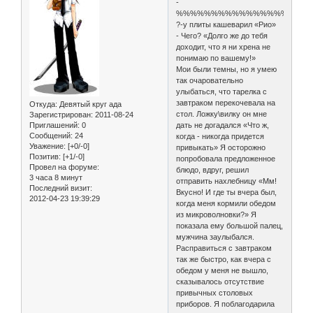
-
%%%%%%%%%%%%%%%%
?-у плиты кашеварил «Рио»
- Чего? «Долго же до тебя
доходит, что я ни хрена не
понимаю по вашему!»
Мои были темны, но я умею
так очаровательно
улыбаться, что тарелка с
завтраком перекочевала на
Откуда:
Девятый круг ада
стол. Ложку\вилку он мне
Зарегистрирован
: 2011-08-24
Приглашений:
0
дать не догадался «Что ж,
Сообщений:
24
когда - никогда придется
Уважение:
[+0/-0]
привыкать» Я осторожно
Позитив:
[+1/-0]
попробовала предложенное
Провел на форуме:
блюдо, вдруг, решил
3 часа 8 минут
отправить нахлебницу «Мм!
Последний визит:
Вкусно! И где ты вчера был,
2012-04-23 19:39:29
когда меня кормили обедом
из микроволновки?» Я
показала ему большой палец,
мужчина заулыбался.
Расправиться с завтраком
так же быстро, как вчера с
обедом у меня не вышло,
сказывалось отсутствие
привычных столовых
приборов. Я поблагодарила