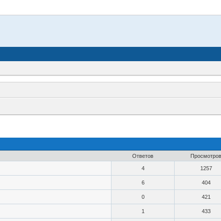
Ответов
Просмотро
4
1257
6
404
0
421
1
433