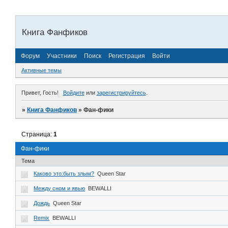
Книга Фанфиков
Форум
Участники
Поиск
Регистрация
Войти
Активные темы
Привет, Гость!
Войдите
или
зарегистрируйтесь
.
»
Книга Фанфиков
»
Фан-фики
Страница:
1
Фан-фики
Тема
Каково это:быть злым?
Queen Star
Между сном и явью
BEWALLI
Дождь
Queen Star
Remix
BEWALLI