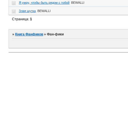
Я умру, чтобы быть рядом с тобой
BEWALLI
Злая шутка
BEWALLI
Страница:
1
»
Книга Фанфиков
»
Фан-фики