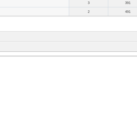
3
391
2
491