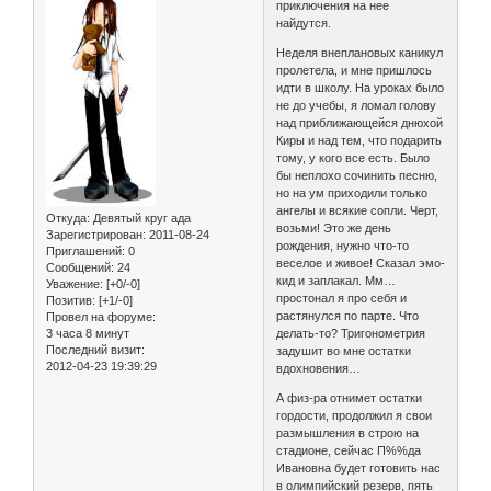
приключения на нее
найдутся.
Неделя внеплановых каникул
пролетела, и мне пришлось
идти в школу. На уроках было
не до учебы, я ломал голову
над приближающейся днюхой
Киры и над тем, что подарить
тому, у кого все есть. Было
бы неплохо сочинить песню,
но на ум приходили только
ангелы и всякие сопли. Черт,
Откуда:
Девятый круг ада
возьми! Это же день
Зарегистрирован
: 2011-08-24
рождения, нужно что-то
Приглашений:
0
веселое и живое! Сказал эмо-
Сообщений:
24
кид и заплакал. Мм…
Уважение:
[+0/-0]
простонал я про себя и
Позитив:
[+1/-0]
растянулся по парте. Что
Провел на форуме:
3 часа 8 минут
делать-то? Тригонометрия
Последний визит:
задушит во мне остатки
2012-04-23 19:39:29
вдохновения…
А физ-ра отнимет остатки
гордости, продолжил я свои
размышления в строю на
стадионе, сейчас П%%да
Ивановна будет готовить нас
в олимпийский резерв, пять