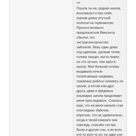
***
Пошла ты на, родная школа,
воскликнул я про себя,
оценив длину ртутной
полоски на термометре.
Прогноз великого
предсказателя Винсента
сбылся, его
экстрасенсорчество
заболели. Лежу один дома
под одеялом, щелкаю телек,
голова трещит, кости ломят,
но это лучше, чем идти в
школу. Моя больная голова
выдавала ночью
потрясающие шедевры,
огромные роботы гонялись по
школе, а потом ели друг
друга, даже в бредовых
кошмарах школа продолжает
меня преследовать. Снилось
еще, что на меня напала стая
плотоядных бабочек,
впрочем, это не удивительно,
когда в твоей комнате они
повсюду, спасибо сестре.
Были и другие сны, и во всех
кто-то кого-то ел, но один сон