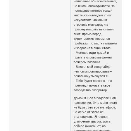
написанию объяснительных,
не было необходимости, за
последние полтора гола я
мастерски овладел этим
искусством. Закончив
строчить мемуары, я в
протянутой руке выставил
лист прямо перед
директорским носом, он
пробежал по листку глазами
и забросил в ящик стола.
- Можешь идти домой и
прятать отцовские ремни,
вечером позвоню.
- Боюсь, мой отец найдет,
чем сымпровизировать –
печально улыбнулся я.
- Тебе будет полезно – не
преминул показать свое
злорадство литератор.
Домой я шел в подавленном
настроении, бить меня никто
не будет, это все метафора,
но легче от этого не
становилось. Я плелся
улиточным шагом, дома
сейчас никого нет, но
паникерские настроения