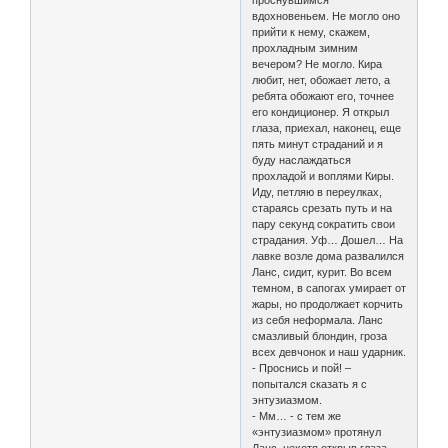
проснувшимся
вдохновеньем. Не могло оно
прийти к нему, скажем,
прохладным зимним
вечером? Не могло. Кира
любит, нет, обожает лето, а
ребята обожают его, точнее
его кондиционер. Я открыл
глаза, приехал, наконец, еще
пять минут страданий и я
буду наслаждаться
прохладой и воплями Киры.
Иду, петляю в переулках,
стараясь срезать путь и на
пару секунд сократить свои
страдания. Уф… Дошел… На
лавке возле дома развалился
Ланс, сидит, курит. Во всем
темном, в сапогах умирает от
жары, но продолжает корчить
из себя неформала. Ланс
смазливый блондин, гроза
всех девчонок и наш ударник.
- Проснись и пой! –
попытался сказать я с
энтузиазмом.
- Мм… - с тем же
«энтузиазмом» протянул