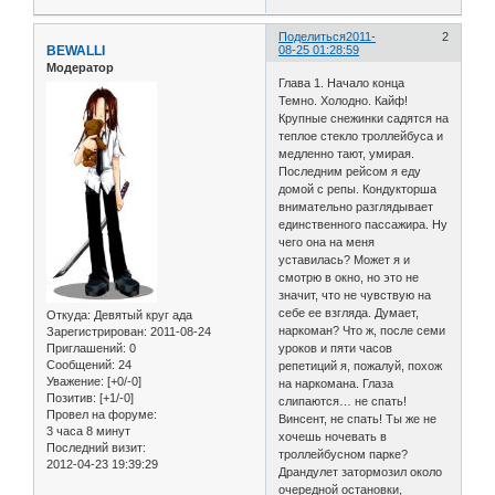
Поделиться
2011-
2
BEWALLI
08-25 01:28:59
Модератор
Глава 1. Начало конца
Темно. Холодно. Кайф!
Крупные снежинки садятся на
теплое стекло троллейбуса и
медленно тают, умирая.
Последним рейсом я еду
домой с репы. Кондукторша
внимательно разглядывает
единственного пассажира. Ну
чего она на меня
уставилась? Может я и
смотрю в окно, но это не
значит, что не чувствую на
себе ее взгляда. Думает,
Откуда:
Девятый круг ада
наркоман? Что ж, после семи
Зарегистрирован
: 2011-08-24
Приглашений:
0
уроков и пяти часов
Сообщений:
24
репетиций я, пожалуй, похож
Уважение:
[+0/-0]
на наркомана. Глаза
Позитив:
[+1/-0]
слипаются… не спать!
Провел на форуме:
Винсент, не спать! Ты же не
3 часа 8 минут
хочешь ночевать в
Последний визит:
троллейбусном парке?
2012-04-23 19:39:29
Драндулет затормозил около
очередной остановки,