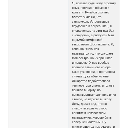
Я, показав гудящему агрегату
язык, поплелся обратно к
кровати. Ругайся сколько
влезет, знаю же, что
завидуешь. Устроившись
поудобнее и согревшись, я
снова уснул, на этот раз без
сновидений, а разбужен был
седьмой симфонией
узкоглазого Шостаковича. Я,
конечно, знаю, как
называется то, что слушает
моя сестра, но из принципа
игнорирую. У нас вообще
правило взаимного игнора,
как я уже понял, в противном
случае хуже обычно мне.
Лекарство подействовало -
температура упала, и голова
пришла в норму, но
попритворяться для приличия
стоило, не идти же в школу.
Лежу, делаю вид, что не
слышу, все равно скоро
свинтит в неизвестном
направлении, хорошо быть
совершеннолетним. Ну
ничего еще год помучаюсь и