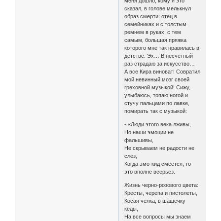
меня дошло, кому я это
сказал, в голове мелькнул
образ смерти: отец в
семейниках и с толстым
ремнем в руках, с тем
самым, большая пряжка
которого мне так нравилась в
детстве. Эх… В несчетный
раз страдаю за искусство…
А все Кира виноват! Совратил
мой невинный мозг своей
греховной музыкой! Сижу,
улыбаюсь, топаю ногой и
стучу пальцами по лавке,
помирать так с музыкой:
- «Люди этого века лживы,
Но наши эмоции не
фальшивы,
Не скрываем не радости не
слез,
Когда эмо-кид смеется, то
это вполне всерьез.
Жизнь черно-розового цвета:
Кресты, черепа и пистолеты,
Косая челка, в шашечку
кеды,
На все вопросы мы знаем