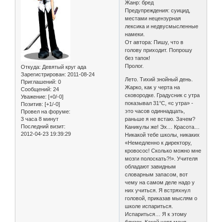
Жанр: бред
Предупреждения: суицид,
местами нецензурная
лексика и недвусмысленные
намеки.
От автора: Пишу, что в
голову приходит. Попрошу
без тапок!
Пролог.
Откуда:
Девятый круг ада
Зарегистрирован
: 2011-08-24
Лето. Тихий знойный день.
Приглашений:
0
Жарко, как у черта на
Сообщений:
24
сковородке. Градусник с утра
Уважение:
[+0/-0]
показывал 31°С, «с утра» -
Позитив:
[+1/-0]
это часов одиннадцать,
Провел на форуме:
3 часа 8 минут
раньше я не встаю. Зачем?
Последний визит:
Каникулы же! Эх… Красота…
2012-04-23 19:39:29
Никакой тебе школы, никаких
«Немедленно к директору,
кровосос! Сколько можно мне
мозги полоскать?!». Учителя
обладают завидным
словарным запасом, вот
чему на самом деле надо у
них учиться. Я встряхнул
головой, приказав мыслям о
школе испариться.
Испариться… Я к этому