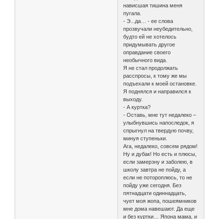
нависшая тишина меня
пугала.
- Э...да… - ее слова
прозвучали неубедительно,
будто ей не хотелось
придумывать другое
оправдание своего
необычного вида.
Я не стал продолжать
расспросы, к тому же мы
подъехали к моей остановке.
Я поднялся и направился к
выходу.
- А куртка?
- Оставь, мне тут недалеко –
улыбнувшись напоследок, я
спрыгнул на твердую почву,
минуя ступеньки.
Ага, недалеко, совсем рядом!
Ну и дубак! Но есть и плюсы,
если замерзну и заболею, в
школу завтра не пойду, а
если не потороплюсь, то не
пойду уже сегодня. Без
пятнадцати одиннадцать,
чует моя жопа, пошеямников
мне дома навешают. Да еще
и без куртки… Япона мама, и