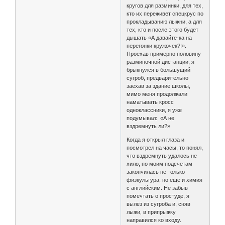
кругов для разминки, для тех,
кто их переживет спецкрус по
прокладыванию лыжни, а для
тех, кто и после этого будет
дышать «А давайте-ка на
перегонки кружочек?!».
Проехав примерно половину
разминочной дистанции, я
брыкнулся в большущий
сугроб, предварительно
заехав за здание школы,
мимо меня продолжали
наматывать кросс
одноклассники, я уже
подумывал: «А не
вздремнуть ли?»
Когда я открыл глаза и
посмотрел на часы, то понял,
что вздремнуть удалось не
хило, по моим подсчетам
закончилась не только
физкультура, но еще и химия
с английским. Не забыв
помечтать о простуде, я
вылез из сугроба и, сняв
лыжи, в припрыжку
направился ко входу.