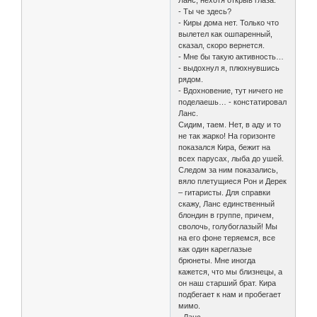
Ланс, нехотя открыв глаза.
- Ты че здесь?
- Киры дома нет. Только что
вылетел как ошпаренный,
сказал, скоро вернется.
- Мне бы такую активность…
- выдохнул я, плюхнувшись
рядом.
- Вдохновение, тут ничего не
поделаешь… - констатировал
Ланс.
Сидим, таем. Нет, в аду и то
не так жарко! На горизонте
показался Кира, бежит на
всех парусах, лыба до ушей.
Следом за ним показались,
вяло плетущиеся Рон и Дерек
– гитаристы. Для справки
скажу, Ланс единственный
блондин в группе, причем,
сволочь, голубоглазый! Мы
на его фоне теряемся, все
как один кареглазые
брюнеты. Мне иногда
кажется, что мы близнецы, а
он наш старший брат. Кира
подбегает к нам и пробегает
мимо.