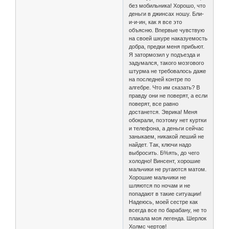
без мобильника! Хорошо, что
деньги в джинсах ношу. Бли-
и-и-ин, как я все это
объясню. Впервые чувствую
на своей шкуре наказуемость
добра, предки меня прибьют.
Я затормозил у подъезда и
задумался, такого мозгового
штурма не требовалось даже
на последней контре по
алгебре. Что им сказать? В
правду они не поверят, а если
поверят, все равно
достанется. Эврика! Меня
обокрали, поэтому нет куртки
и телефона, а деньги сейчас
заныкаем, никакой леший не
найдет. Так, ключи надо
выбросить. Б%ять, до чего
холодно! Винсент, хорошие
мальчики не ругаются матом.
Хорошие мальчики не
шляются по ночам и не
попадают в такие ситуации!
Надеюсь, моей сестре как
всегда все по барабану, не то
плакала моя легенда. Шерлок
Холмс чертов!