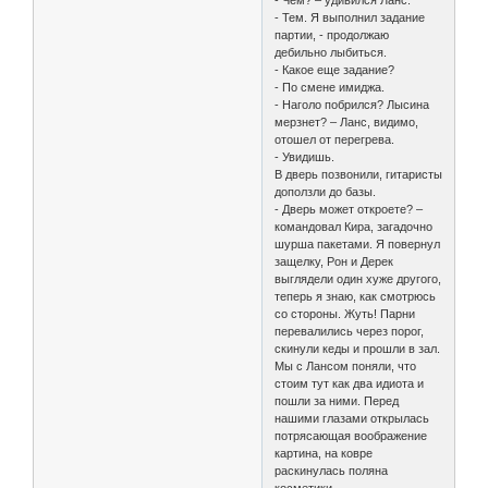
- Чем? – удивился Ланс.
- Тем. Я выполнил задание
партии, - продолжаю
дебильно лыбиться.
- Какое еще задание?
- По смене имиджа.
- Наголо побрился? Лысина
мерзнет? – Ланс, видимо,
отошел от перегрева.
- Увидишь.
В дверь позвонили, гитаристы
доползли до базы.
- Дверь может откроете? –
командовал Кира, загадочно
шурша пакетами. Я повернул
защелку, Рон и Дерек
выглядели один хуже другого,
теперь я знаю, как смотрюсь
со стороны. Жуть! Парни
перевалились через порог,
скинули кеды и прошли в зал.
Мы с Лансом поняли, что
стоим тут как два идиота и
пошли за ними. Перед
нашими глазами открылась
потрясающая воображение
картина, на ковре
раскинулась поляна