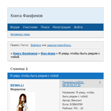
Книга Фанфиков
Форум
Участники
Поиск
Регистрация
Войти
Активные темы
Привет, Гость!
Войдите
или
зарегистрируйтесь
.
»
Книга Фанфиков
»
Фан-фики
»
Я умру, чтобы быть рядом с
тобой
Страница:
1
Я умру, чтобы быть рядом с тобой
Поделиться
2011-
1
BEWALLI
08-25 01:27:15
Модератор
Название: Я умру, чтобы
быть рядом с тобой.
Автор: Винсент
Бэта: БЭВАЛЛИ
Рейтинг: PG - 15