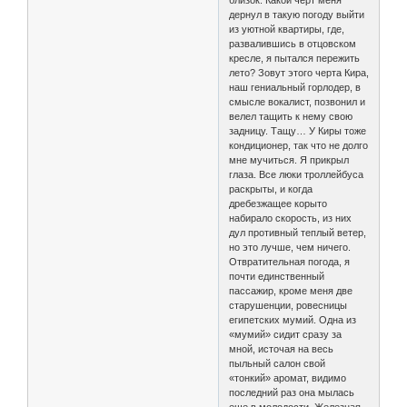
близок. Какой черт меня
дернул в такую погоду выйти
из уютной квартиры, где,
развалившись в отцовском
кресле, я пытался пережить
лето? Зовут этого черта Кира,
наш гениальный горлодер, в
смысле вокалист, позвонил и
велел тащить к нему свою
задницу. Тащу… У Киры тоже
кондиционер, так что не долго
мне мучиться. Я прикрыл
глаза. Все люки троллейбуса
раскрыты, и когда
дребезжащее корыто
набирало скорость, из них
дул противный теплый ветер,
но это лучше, чем ничего.
Отвратительная погода, я
почти единственный
пассажир, кроме меня две
старушенции, ровесницы
египетских мумий. Одна из
«мумий» сидит сразу за
мной, источая на весь
пыльный салон свой
«тонкий» аромат, видимо
последний раз она мылась