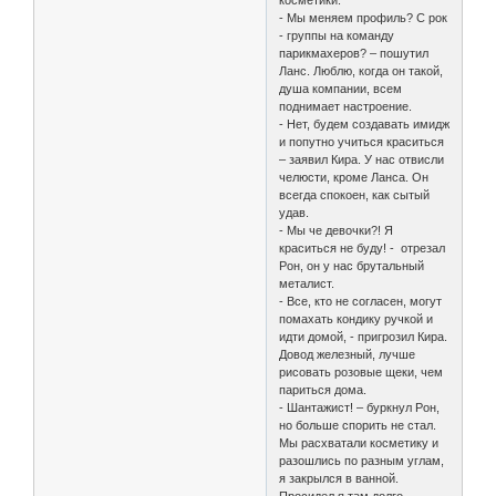
косметики.
- Мы меняем профиль? С рок
- группы на команду
парикмахеров? – пошутил
Ланс. Люблю, когда он такой,
душа компании, всем
поднимает настроение.
- Нет, будем создавать имидж
и попутно учиться краситься
– заявил Кира. У нас отвисли
челюсти, кроме Ланса. Он
всегда спокоен, как сытый
удав.
- Мы че девочки?! Я
краситься не буду! - отрезал
Рон, он у нас брутальный
металист.
- Все, кто не согласен, могут
помахать кондику ручкой и
идти домой, - пригрозил Кира.
Довод железный, лучше
рисовать розовые щеки, чем
париться дома.
- Шантажист! – буркнул Рон,
но больше спорить не стал.
Мы расхватали косметику и
разошлись по разным углам,
я закрылся в ванной.