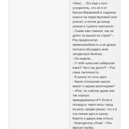
«Ланс… Это еще у кого
ускоритель, это не я от
Катьки Макаровой в седьмом
классе на сверхзвуковой ноги
уносил, а потом до конца
уроков в туалете прятался»
- Скажи нам главное, как на
долго ты вышел из строя? –
Рон предпочитал
прямолинейность и не думал
полчаса обсуждать мою
загадочную болезнь.
- На неделю…
- У тебя чума или сибирская
язва?! Чего так долго?! – Рон
сама тактичность.
- В школу не хочу идти.
- Какое отношение школа
имеет к нашим репетициям?
- «Рон, ты совсем дурак или
так хорошо
прикидываешься?» Если я
потащусь через весь город
на репу, предки решат, что я в
состоянии идти в школу.
Короче я дарую вам отпуск.
- Благодетель х%ев! – Рон
бросил трубку.