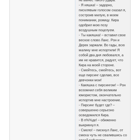
не вынес такого удара.
- Я няшка! – задорно,
писклявым голосом сказал я,
состроив милую, в моем
понимании, рожицу. Кира
одобрил мою позу
воздушным поцелуем.
- Ты какяшка! – вставил свое
веское слово Ланс. Рон и
Дерек заржали. Во гады, всю
малину мне испортили! Я
собой два дня любовался, а
им не нравится, радует, что
Кира на моей стороне.
- Смейтесь, смейтесь, вот
еще пирсинг сделаю, все
девчонки мои!
- Какяшка с пирсингом! – Рон
возомнил себя великим
юмористом, окончательно
испортив мне настроение.
- Пирсинг будет где? –
совершенно серьезно
осведомился Кира.
- В п%%де! – обиженно
выкрикнул я.
- Смело! – пискнул Ланс, от
смеха чуть не свалившись со