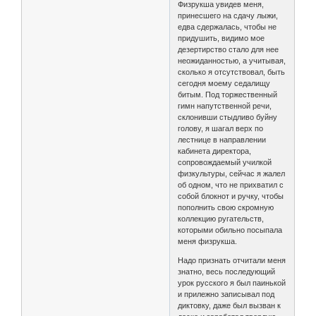
Физрукша увидев меня,
принесшего на сдачу лыжи,
едва сдержалась, чтобы не
придушить, видимо мое
дезертирство стало для нее
неожиданностью, а учитывая,
сколько я отсутствовал, быть
сегодня моему седалищу
битым. Под торжественный
гимн напутственной речи,
склонивши стыдливо буйну
голову, я шагал верх по
лестнице в направлении
кабинета директора,
сопровождаемый училкой
физкультуры, сейчас я жалел
об одном, что не прихватил с
собой блокнот и ручку, чтобы
пополнить свою скромную
коллекцию ругательств,
которыми обильно посыпала
меня физрукша.
Надо признать отчитали меня
знатно, весь последующий
урок русского я был паинькой
и прилежно записывал под
диктовку, даже был вызван к