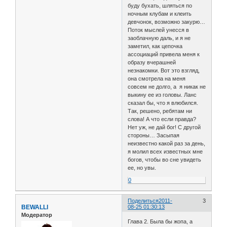
буду бухать, шляться по
ночным клубам и клеить
девчонок, возможно закурю…
Поток мыслей унесся в
заоблачную даль, и я не
заметил, как цепочка
ассоциаций привела меня к
образу вчерашней
незнакомки. Вот это взгляд,
она смотрела на меня
совсем не долго, а я никак не
выкину ее из головы. Ланс
сказал бы, что я влюбился.
Так, решено, ребятам ни
слова! А что если правда?
Нет уж, не дай бог! С другой
стороны… Засыпая
неизвестно какой раз за день,
я молил всех известных мне
богов, чтобы во сне увидеть
ее, но увы.
0
Поделиться
2011-
3
BEWALLI
08-25 01:30:13
Модератор
Глава 2. Была бы жопа, а