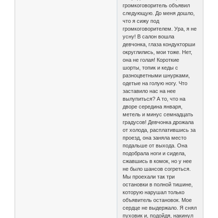
громкоговоритель объявил
следующую. До меня дошло,
что я сижу под
громкоговорителем. Ура, я не
усну! В салон вошла
девчонка, глаза кондукторши
округлились, мои тоже. Нет,
она не голая! Короткие
шорты, топик и кеды с
разноцветными шнурками,
одетые на голую ногу. Что
заставило нас на нее
вылупиться? А то, что на
дворе середина января,
метель и минус семнадцать
градусов! Девчонка дрожала
от холода, расплатившись за
проезд, она заняла место
подальше от выхода. Она
подобрала ноги и сидела,
сжавшись в комок, но у нее
не было шансов согреться.
Мы проехали так три
остановки в полной тишине,
которую нарушал только
объявитель остановок. Мое
сердце не выдержало. Я снял
пуховик и, подойдя, накинул