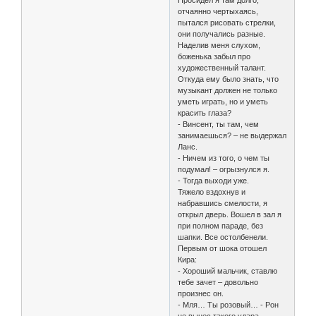
Просидел я там долго,
отчаянно чертыхаясь,
пытался рисовать стрелки,
они получались разные.
Наделив меня слухом,
боженька забыл про
художественный талант.
Откуда ему было знать, что
музыкант должен не только
уметь играть, но и уметь
красить глаза?
- Винсент, ты там, чем
занимаешься? – не выдержал
Ланс.
- Ничем из того, о чем ты
подумал! – огрызнулся я.
- Тогда выходи уже.
Тяжело вздохнув и
набравшись смелости, я
открыл дверь. Вошел в зал я
при полном параде, без
шапки. Все остолбенели.
Первым от шока отошел
Кира:
- Хороший мальчик, ставлю
тебе зачет – довольно
произнес он.
- Мля… Ты розовый… - Рон