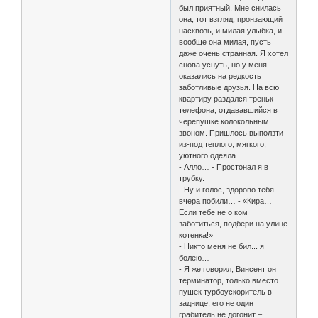
был приятный. Мне снилась
она, тот взгляд, пронзающий
насквозь, и милая улыбка, и
вообще она милая, пусть
даже очень странная. Я хотел
снова уснуть, но у меня
оказались на редкость
заботливые друзья. На всю
квартиру раздался треньк
телефона, отдававшийся в
черепушке колокольным
звоном. Пришлось выползти
из-под теплого, мягкого,
уютного одеяла.
- Алло… - Простонал я в
трубку.
- Ну и голос, здорово тебя
вчера побили… - «Кира…
Если тебе не о ком
заботиться, подбери на улице
котенка!»
- Никто меня не бил... я
болею…
- Я же говорил, Винсент он
терминатор, только вместо
пушек турбоускоритель в
заднице, его не один
грабитель не догонит –