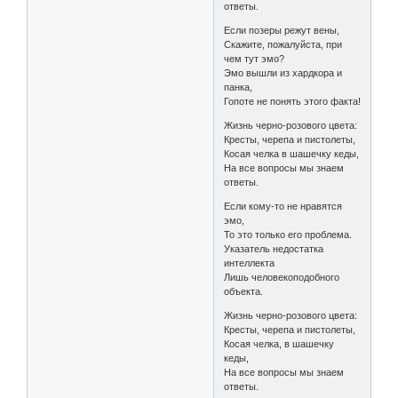
ответы.
Если позеры режут вены,
Скажите, пожалуйста, при
чем тут эмо?
Эмо вышли из хардкора и
панка,
Гопоте не понять этого факта!
Жизнь черно-розового цвета:
Кресты, черепа и пистолеты,
Косая челка в шашечку кеды,
На все вопросы мы знаем
ответы.
Если кому-то не нравятся
эмо,
То это только его проблема.
Указатель недостатка
интеллекта
Лишь человекоподобного
объекта.
Жизнь черно-розового цвета:
Кресты, черепа и пистолеты,
Косая челка, в шашечку
кеды,
На все вопросы мы знаем
ответы.