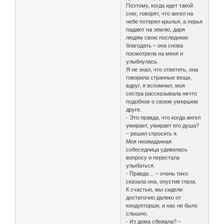
Поэтому, когда идет такой
снег, говорят, что ангел на
небе потерял крылья, а перья
падают на землю, даря
людям свою последнюю
благодать – она снова
посмотрела на меня и
улыбнулась.
Я не знал, что ответить, она
говорила странные вещи,
вдруг, я вспомнил, моя
сестра рассказывала нечто
подобное о своем умершем
друге.
- Это правда, что когда ангел
умирает, умирает его душа?
– решил спросить я.
Моя неожиданная
собеседница удивилась
вопросу и перестала
улыбаться.
- Правда… – очень тихо
сказала она, опустив глаза.
К счастью, мы сидели
достаточно далеко от
кондукторши, и нас не было
слышно.
- Из дома сбежала? –