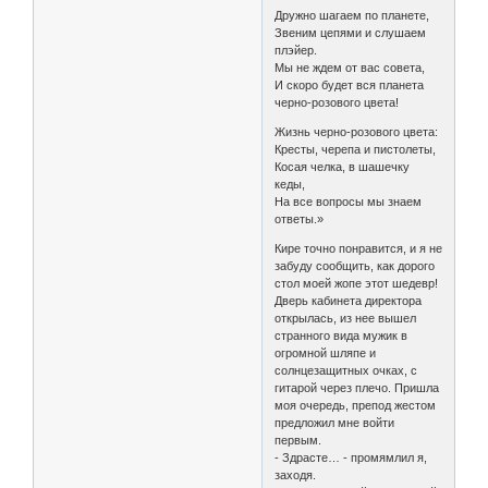
Дружно шагаем по планете,
Звеним цепями и слушаем
плэйер.
Мы не ждем от вас совета,
И скоро будет вся планета
черно-розового цвета!
Жизнь черно-розового цвета:
Кресты, черепа и пистолеты,
Косая челка, в шашечку
кеды,
На все вопросы мы знаем
ответы.»
Кире точно понравится, и я не
забуду сообщить, как дорого
стол моей жопе этот шедевр!
Дверь кабинета директора
открылась, из нее вышел
странного вида мужик в
огромной шляпе и
солнцезащитных очках, с
гитарой через плечо. Пришла
моя очередь, препод жестом
предложил мне войти
первым.
- Здрасте… - промямлил я,
заходя.