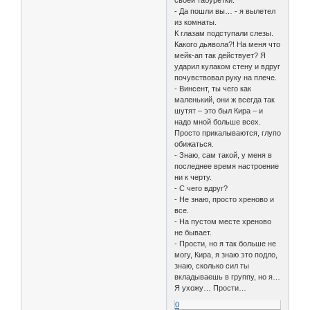
своей табуретки.
- Да пошли вы… - я вылетел
из комнаты.
К глазам подступали слезы.
Какого дьявола?! На меня что
мейк-ап так действует? Я
ударил кулаком стену и вдруг
почувствовал руку на плече.
- Винсент, ты чего как
маленький, они ж всегда так
шутят – это был Кира – и
надо мной больше всех.
Просто прикалываются, глупо
обижаться.
- Знаю, сам такой, у меня в
последнее время настроение
ни к черту.
- С чего вдруг?
- Не знаю, просто хреново и
все.
- На пустом месте хреново
не бывает.
- Прости, но я так больше не
могу, Кира, я знаю это подло,
знаю, сколько сил ты
вкладываешь в группу, но я…
Я ухожу… Прости…
0