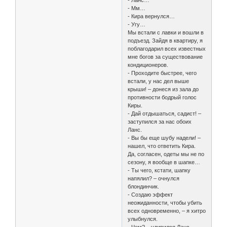
- Ланс…
- Мм…
- Кира вернулся…
- Угу…
Мы встали с лавки и вошли в
подъезд. Зайдя в квартиру, я
поблагодарил всех известных
мне богов за существование
кондиционеров.
- Проходите быстрее, чего
встали, у нас дел выше
крыши! – донеся из зала до
противности бодрый голос
Киры.
- Дай отдышаться, садист! –
заступился за нас обоих
Ланс.
- Вы бы еще шубу надели! –
нашел, что ответить Кира.
Да, согласен, одеты мы не по
сезону, я вообще в шапке…
- Ты чего, кстати, шапку
напялил? – очнулся
блондинчик.
- Создаю эффект
неожиданности, чтобы убить
всех одновременно, – я хитро
улыбнулся.