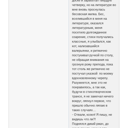
доске и заработал твердую
четверку, но на литературе во
мне вновь проснулась
бесовская жилка. Бес,
вселившийся в меня на
литературе, оказался
литературным, меня
посетило долгожданное
озарение, стихи получались
классные, я улыбался, как
кот, нализавшийся
валерьянки, и ритмично
постукивал ручкой по столу,
не обращая внимания на
грозную рожу препода, пока
тот столь же ритмично не
постучал указкой по моему
вдохновленному черепу.
Разумеется, мне это не
понравилось, а так как,
будучи в стихотворческом
трансе, я не замечал ничего
вокруг, ляпнул первое, что
пришло обычно ляпаю в
таких случаях…
- Отвали, козел! Я пишу, не
видишь что ли?!
Поднялся дикий ржач, до