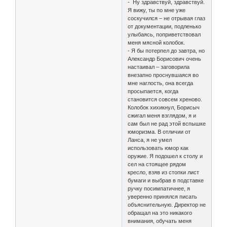
- Ну здравствуй, здравствуй.
Я вижу, ты по мне уже
соскучился – не отрывая глаз
от документации, подленько
улыбаясь, поприветствовал
меня мясной колобок.
- Я бы потерпел до завтра, но
Александр Борисович очень
настаивал – заговорила
внезапно проснувшаяся во
мне наглость, она всегда
просыпается, когда
становится совсем хреново.
Колобок хихикнул, Борисыч
сжигал меня взглядом, я и
сам был не рад этой вспышке
юморизма. В отличии от
Ланса, я не умел
использовать юмор как
оружие. Я подошел к столу и
сел на стоящее рядом
кресло, взяв из стопки лист
бумаги и выбрав в подставке
ручку посимпатичнее, я
уверенно принялся писать
объяснительную. Директор не
обращал на это никакого
внимания, обучать меня