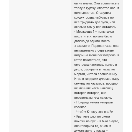
ей на плечи. Она вцепилась в
теплую куртку, спрятав нос, я
сел напротив. Старушка
кондукторша лыбилась во
все тридцать два зуба, или
сколько там у нее осталось.
- Моржуешь? – попытался
пошутить я, но мне было
далеко до одного моего
знакомого. Подняв глаза, она
внимательно с серьезным
видом на меня посмотрела, я
готов поклясться, что
смотрела насквозь, прямо в
душу, смотрела в глаза, не
моргая, читала словно книгу.
Игра в гляделки длилась пару
секунд, но казалось, прошло
не меньше часа, наконец,
потеряв интерес, она
перевела взгляд на окно.
- Природа умеет умирать
красиво…
- Что? « К чему это она?»
- Крупные хлопья снега
похожи на пух – я был в ауте,
она говорила то, о чем я
думал минуту назад –