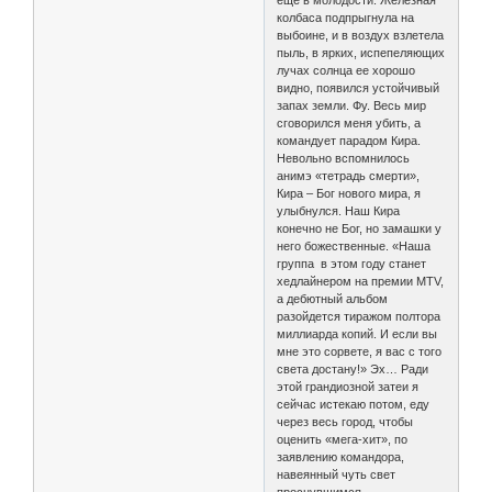
еще в молодости. Железная
колбаса подпрыгнула на
выбоине, и в воздух взлетела
пыль, в ярких, испепеляющих
лучах солнца ее хорошо
видно, появился устойчивый
запах земли. Фу. Весь мир
сговорился меня убить, а
командует парадом Кира.
Невольно вспомнилось
анимэ «тетрадь смерти»,
Кира – Бог нового мира, я
улыбнулся. Наш Кира
конечно не Бог, но замашки у
него божественные. «Наша
группа в этом году станет
хедлайнером на премии MTV,
а дебютный альбом
разойдется тиражом полтора
миллиарда копий. И если вы
мне это сорвете, я вас с того
света достану!» Эх… Ради
этой грандиозной затеи я
сейчас истекаю потом, еду
через весь город, чтобы
оценить «мега-хит», по
заявлению командора,
навеянный чуть свет