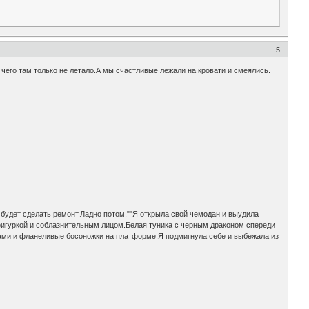
5
чего там только не летало.А мы счастливые лежали на кровати и смеялись.
 будет сделать ремонт.Ладно потом.""Я открыла свой чемодан и выудила
фигуркой и соблазнительным лицом.Белая туника с черным драконом спереди
ами и фланеливые босоножки на платформе.Я подмигнула себе и выбежала из