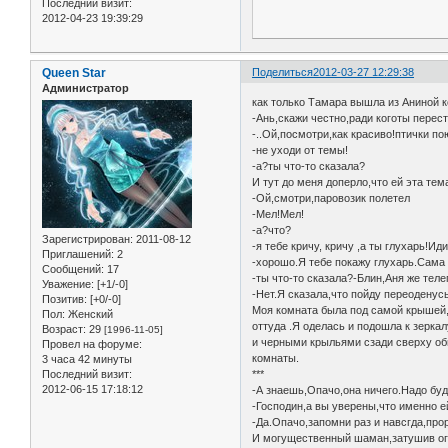
Последний визит:
2012-04-23 19:39:29
Queen Star
Поделиться
2012-03-27 12:29:38
Администратор
как только Тамара вышла из Аниной к
-Ань,скажи честно,ради коготы перес
-..Ой,посмотри,как красиво!птички по
-не уходи от темы!
-а?ты что-то сказала?
И тут до меня доперло,что ей эта те
-Ой,смотри,паровозик полетел
-Мел!Мел!
-а?что?
Зарегистрирован
: 2011-08-12
-я тебе кричу, кричу ,а ты глухарь!Ид
Приглашений:
2
-хорошо.Я тебе покажу глухарь.Сама 
Сообщений:
17
-ты что-то сказала?-Блин,Аня же теле
Уважение:
[+1/-0]
-Нет.Я сказала,что пойду переоденус
Позитив:
[+0/-0]
Моя комната была под самой крышей,п
Пол:
Женский
оттуда .Я оделась и подошла к зерк
Возраст:
29
[1996-11-05]
и черными крыльями сзади сверху об
Провел на форуме:
комнаты.
3 часа 42 минуты
***
Последний визит:
2012-06-15 17:18:12
-А знаешь,Опачо,она ничего.Надо буд
-Господин,а вы уверены,что именно 
-Да.Опачо,запомни раз и навсгда,про
И могущественный шаман,затушив ого