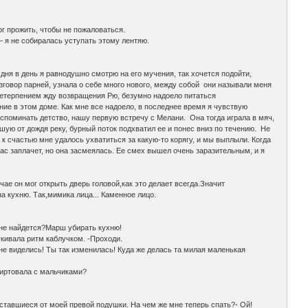
ог прожить, чтобы не пожаловаться.
 – я не собиралась уступать этому лентяю.
 дня в день я равнодушно смотрю на его мучения, так хочется подойти,
азговор парней, узнала о себе много нового, между собой они называли меня
 нетерпением жду возвращения Рю, безумно надоело питаться
ие в этом доме. Как мне все надоело, в последнее время я чувствую
вспоминать детство, нашу первую встречу с Мелани. Она тогда играла в мяч,
шую от дождя реку, бурный поток подхватил ее и понес вниз по течению. Не
к счастью мне удалось ухватиться за какую-то корягу, и мы выплыли. Когда
час заплачет, но она засмеялась. Ее смех вышел очень заразительным, и я
ае он мог открыть дверь головой,как это делает всегда.Значит
а кухню. Так,мимика лица... Каменное лицо.
яне найдется?Марш убирать кухню!
укивала ритм каблучком. -Проходи.
не виделись! Ты так изменилась! Куда же делась та милая маленькая
лиртовала с мальчиками?
оставшиеся от моей превой подушки. На чем же мне теперь спать?- Ой!