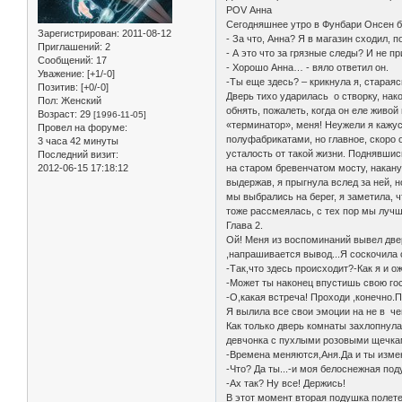
POV Анна
Сегодняшнее утро в Фунбари Онсен 
Зарегистрирован
: 2011-08-12
- За что, Анна? Я в магазин сходил, 
Приглашений:
2
- А это что за грязные следы? И не п
Сообщений:
17
- Хорошо Анна… - вяло ответил он.
Уважение:
[+1/-0]
-Ты еще здесь? – крикнула я, старая
Позитив:
[+0/-0]
Дверь тихо ударилась о створку, нак
Пол:
Женский
обнять, пожалеть, когда он еле живо
Возраст:
29
[1996-11-05]
«терминатор», меня! Неужели я кажу
Провел на форуме:
полуфабрикатами, но главное, скоро 
3 часа 42 минуты
усталость от такой жизни. Поднявшис
Последний визит:
2012-06-15 17:18:12
на старом бревенчатом мосту, накану
выдержав, я прыгнула вслед за ней, 
мы выбрались на берег, я заметила, 
тоже рассмеялась, с тех пор мы лучш
Глава 2.
Ой! Меня из воспоминаний вывел двер
,напрашивается вывод...Я соскочила 
-Так,что здесь происходит?-Как я и о
-Может ты наконец впустишь свою го
-О,какая встреча! Проходи ,конечно.
Я вылила все свои эмоции на не в че
Как только дверь комнаты захлопнула
девчонка с пухлыми розовыми щечк
-Времена меняются,Аня.Да и ты изме
-Что? Да ты...-и моя белоснежная п
-Ах так? Ну все! Держись!
В этот момент вторая подушка полете