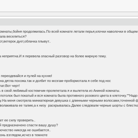
омнаты,бойня продолжилась.По всей комнате летали перья,клочки наволочки в общем 
тала веселиться?
ют,ветерок дует,облачка плывут..
ма неприятна.И я перевела опасный разговор на более мирную тему.
и переодевайся и пулей на кухню!
на дятла похожа.так и долбит по мозгам-пробормотала я себе под нос
пат.Вот черт!
ь в свой любимый костюмчик-пролепетала я и вылетела из Аниной комнаты.
отолок был покатый и вся комната была противного розового цвета в клеточку.""Надо
алу.На меня смотрела миниатюрная девушка с длинными черными волосами,точенной 
волакивала ее талию,а к низу раскрывалась.Далее следовали черные шорты с блестк
ет ее силу проверить..
ей предназначено спасти вашу душу?
рочество никогда не ошибается..
нь взглядом,исчез в темноте