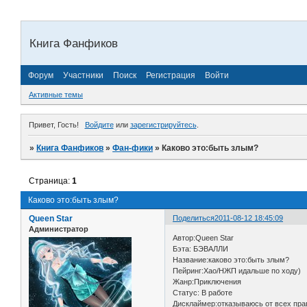
Книга Фанфиков
Форум
Участники
Поиск
Регистрация
Войти
Активные темы
Привет, Гость!
Войдите
или
зарегистрируйтесь
.
»
Книга Фанфиков
»
Фан-фики
»
Каково это:быть злым?
Страница:
1
Каково это:быть злым?
Queen Star
Поделиться
2011-08-12 18:45:09
Администратор
Автор:Queen Star
Бэта: БЭВАЛЛИ
Название:каково это:быть злым?
Пейринг:Хао/НЖП идальше по ходу)
Жанр:Приключения
Статус: В работе
Дисклаймер:отказываюсь от всех пр