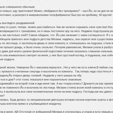
было совершенно обычным.
пол помыл, еду приготовил! Может, обойдемся без тренировки? – ныл Йо, он ни дня не м
риготовил, а разогрел в микроволновке полуфабрикаты! Быстро на пробежку, 40 кругов!
сь выглядеть раздраженной.
онец-то ушел, теперь можно расслабиться. Как же нелегко скрывать свои чувства! Изо
й возвращается с тренировки, но я лишь постоянно ору на него. Недавно подслушала р
сь им настолько злой? Самое обидное, что Йо уже начинает с ними соглашаться. Я с
обещала приехать моя подруга детства Мелани, надеюсь, она скрасит мое существован
ь по лестнице, я захлопнула дверь в свою комнату и, откинувшись на подушки, стала 
не прошел дождь, и было очень скользко. Потеряв равновесие, Мелани упала в разбух
но даже для моего уровня физической подготовки течение оказалось слишком сильным, 
что она внимательно смотрит на меня, у нее был грустный взгляд, я подумала, она сей
ие подруги.
ной звонок. Наверное Йо с магазина вернулся...Нет,у него же есть ключи.В любом случ
с кровати в считанные секунды и выскочила из комнаты. Так,теперь надо спуститься н
жидала,Йо открыл дверь головой. Недаром у него шишка на лбу.
стью в дом?-этот голос показался мне поразительно знакомым.
Поднимайся на второй этаж и жди меня там. А вы чторасселись? Думаете,на вас врем
м не повинного Йо и вскочила по лестнице. Мелани стояла возле моей комнаты и отст
сь я вылеснула все свои положительные нотки на мою подругу.-Господи,как мы давно 
ами?
нилась. Куда делась та эмоцианальная девчушка которая носила короткие шорты и ф
одушка влетела прямо в улыбающююся мордочку.
ла в меня. Ай! Отступая от взбешенной Мелани,я споткнулась и упала в кучу перьев,