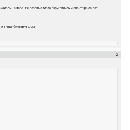
алась Тамара. Её розовые глаза округлились и она открыла рот.
яла в еще большем шоке.
2