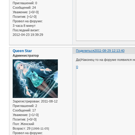
Приглашений:
0
Сообщений:
24
Уважение:
[+0/-0]
Позитив:
[+1/-0]
Провел на форуме:
3 часа 8 минут
Последний визит:
2012-04-23 19:39:29
Queen Star
Поделиться
2011-08-29 12:13:40
Администратор
Да)Наконец-то на форуме появился н
0
Зарегистрирован
: 2011-08-12
Приглашений:
2
Сообщений:
17
Уважение:
[+1/-0]
Позитив:
[+0/-0]
Пол:
Женский
Возраст:
29
[1996-11-05]
Провел на форуме: