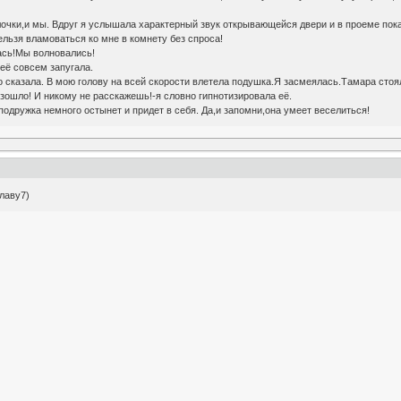
чки,и мы. Вдруг я услышала характерный звук открывающейся двери и в проеме поках
ельзя вламоваться ко мне в комнету без спроса!
лась!Мы волновались!
 её совсем запугала.
 это сказала. В мою голову на всей скорости влетела подушка.Я засмеялась.Тамара сто
изошло! И никому не расскажешь!-я словно гипнотизировала её.
одружка немного остынет и придет в себя. Да,и запомни,она умеет веселиться!
лаву7)