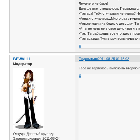
Лежачего не бьют!
Дальше все смешалось. Перья,наволо
-Тамара! Тебя стучаться не учили? Н
-Анна,я стучалась...Много раз стуча
-Ань,не кричи на бедную девушку. Ты
-А ты не лезь не в свое дело!-зря я
-Так! Ты забудешь все что здесь про
-Тамара,иди.Пусть моя вспыльчивая п
0
BEWALLI
Поделиться
2011-08-25 01:15:02
Модератор
Тебе не терпелось выложить вторую г
0
Откуда:
Девятый круг ада
Зарегистрирован
: 2011-08-24